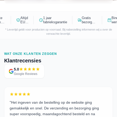
te
Altijd
1 jaar
Gratis
Bin
ken,
EU
fabrieksgarantie
bezorgd
wer
ste
geijkt
in
gel
* Levertijd geldt voor producten op voorraad. Bij nabestelling informeren wij u over de
Nederland
verwachte levertijd.
WAT ONZE KLANTEN ZEGGEN
Klantrecensies
5.0
Google Reviews
"
Het ingeven van de bestelling op de website ging
gemakkelijk en snel. De verzending en bezorging ging
super voorspoedig, maandagochtend besteld en na