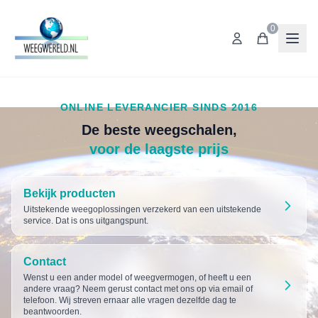
0
ONLINE LEVERANCIER SINDS 2016
De beste weegschalen,
voor de laagste prijs
Bekijk producten
Uitstekende weegoplossingen verzekerd van een uitstekende
service. Dat is ons uitgangspunt.
Contact
Wenst u een ander model of weegvermogen, of heeft u een
andere vraag? Neem gerust contact met ons op via email of
telefoon. Wij streven ernaar alle vragen dezelfde dag te
beantwoorden.