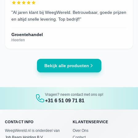
"
Al jaren klant bij WeegWereld. Betrouwbaar, goede prijzen
en altijd snelle levering. Top bedrijf!
"
Groentehandel
Heerlen
Bekijk alle producten
Vragen? neem contact met ons op!
+31 6 51 09 71 81
CONTACT INFO
KLANTENSERVICE
WeegWereld.nl is onderdeel van
Over Ons
Job Baars Holding B.V.
Contact