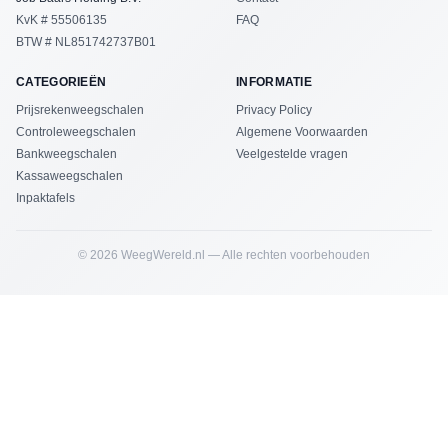
KvK # 55506135
FAQ
BTW # NL851742737B01
CATEGORIEËN
INFORMATIE
Prijsrekenweegschalen
Privacy Policy
Controleweegschalen
Algemene Voorwaarden
Bankweegschalen
Veelgestelde vragen
Kassaweegschalen
Inpaktafels
©
2026
WeegWereld.nl — Alle rechten voorbehouden